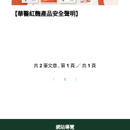
【華醫紅麴產品安全聲明】
共
2
筆文章 , 第
1
頁 ／ 共
1
頁
1
網站導覽