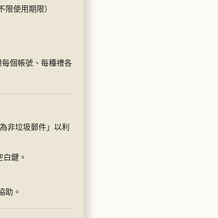
次、不限使用期限）
—但每個帳號、每種禮各
報為非垃圾郵件」以利
空白鍵。
協助。