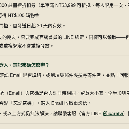
$300 註冊禮折扣券（單筆滿 NT$3,999 可折抵、每人限用一
得 NT$100 購物金
檻、自發送日起 30 天內有效。
 好友的朋友，只要完成官網會員的 LINE 綁定，同樣可以領取—
或重複綁定不會重複發放。
登入、忘記密碼怎麼辦？
確認 Email 是否填錯，或到垃圾郵件夾搜尋寄件者，並點「回
號（Email）與密碼是否與註冊時相同，留意大小寫、全半形與
頁點「忘記密碼」，輸入 Email 收取重設信。
il，或以上方式仍無法解決，請聯繫客服（官方 LINE
＠icaretw
）