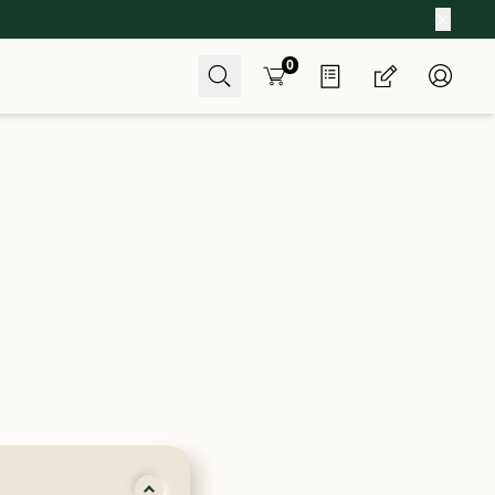
。
Cart
0