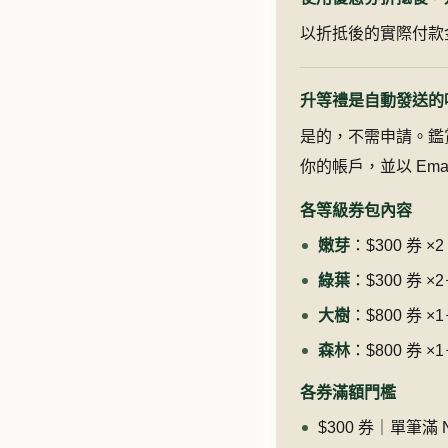
以折抵後的實際付款
升等禮是自動發送的
是的，不需申請。鑑賞
你的帳戶，並以 Emai
各等級券包內容
嫩芽
：$300 券 ×2
綠葉
：$300 券 ×2
大樹
：$800 券 ×1
森林
：$800 券 ×1
各券滿額門檻
$300 券｜單筆滿 N