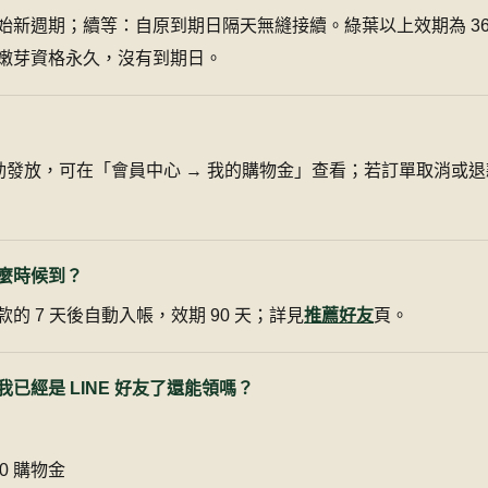
始新週期；續等：自原到期日隔天無縫接續。綠葉以上效期為 36
嫩芽資格永久，沒有到期日。
自動發放，可在「會員中心 → 我的購物金」查看；若訂單取消或
麼時候到？
的 7 天後自動入帳，效期 90 天；詳見
推薦好友
頁。
已經是 LINE 好友了還能領嗎？
00 購物金