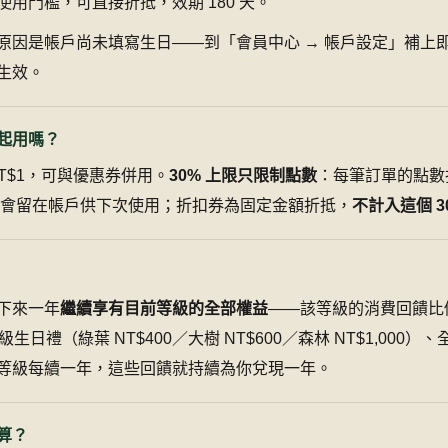
用門檻，可直接折抵，效期 180 天。
原因是帳戶尚未填寫生日——到「會員中心 → 帳戶設定」補上
生效。
起用嗎？
NT$1，可與優惠券併用。
30% 上限只限制點數
：每筆訂單的點數
點數會留在帳戶供下次使用；折扣券為固定金額折抵，
不計入這個 3
下來一年
繼續享有目前等級的全部權益
——該等級的消費回饋比例
級生日禮（綠葉 NT$400／大樹 NT$600／森林 NT$1,000
等級每續一年，這些回饋就持續為你兌現一年。
算？